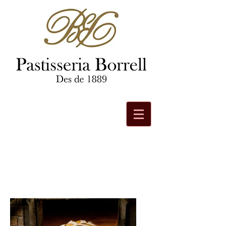
pastis
seria
borrell